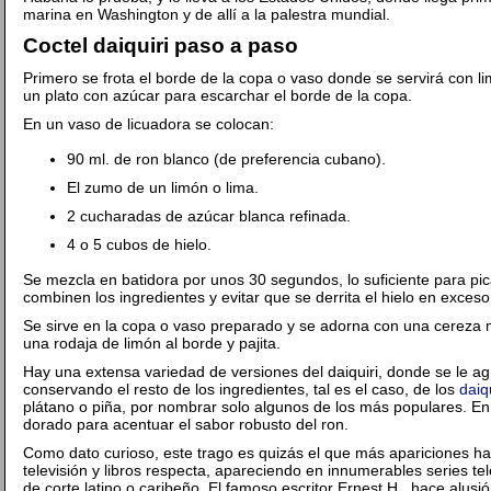
marina en Washington y de allí a la palestra mundial.
Coctel daiquiri paso a paso
Primero se frota el borde de la copa o vaso donde se servirá con l
un plato con azúcar para escarchar el borde de la copa.
En un vaso de licuadora se colocan:
90 ml. de ron blanco (de preferencia cubano).
El zumo de un limón o lima.
2 cucharadas de azúcar blanca refinada.
4 o 5 cubos de hielo.
Se mezcla en batidora por unos 30 segundos, lo suficiente para pic
combinen los ingredientes y evitar que se derrita el hielo en exceso 
Se sirve en la copa o vaso preparado y se adorna con una cereza 
una rodaja de limón al borde y pajita.
Hay una extensa variedad de versiones del daiquiri, donde se le a
conservando el resto de los ingredientes, tal es el caso, de los
daiq
plátano o piña, por nombrar solo algunos de los más populares. En 
dorado para acentuar el sabor robusto del ron.
Como dato curioso, este trago es quizás el que más apariciones ha 
televisión y libros respecta, apareciendo en innumerables series tel
de corte latino o caribeño. El famoso escritor Ernest H., hace alusió