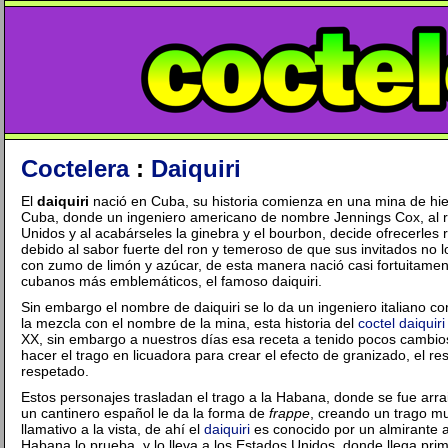
Coctelera
:
Daiquiri
El
daiquiri
nació en Cuba, su historia comienza en una mina de hie
Cuba, donde un ingeniero americano de nombre Jennings Cox, al re
Unidos y al acabárseles la ginebra y el bourbon, decide ofrecerles
debido al sabor fuerte del ron y temeroso de que sus invitados no l
con zumo de limón y azúcar, de esta manera nació casi fortuitame
cubanos más emblemáticos, el famoso daiquiri.
Sin embargo el nombre de daiquiri se lo da un ingeniero italiano 
la mezcla con el nombre de la mina, esta historia del
coctel daiquiri
XX, sin embargo a nuestros días esa receta a tenido pocos cambios,
hacer el trago en licuadora para crear el efecto de granizado, el r
respetado.
Estos personajes trasladan el trago a la Habana, donde se fue arr
un cantinero español le da la forma de
frappe
, creando un trago m
llamativo a la vista, de ahí el
daiquiri
es conocido por un almirante a
Habana lo prueba, y lo lleva a los Estados Unidos, donde llega prime